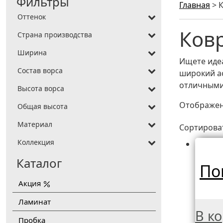
Фильтры
Главная
>
К
Оттенок
Ковр
Страна производства
Ширина
Ищете иде
Состав ворса
широкий а
отличными
Высота ворса
Отображени
Общая высота
Материал
Сортирова
Коллекция
Каталог
По
Акция
Ламинат
В к
Пробка