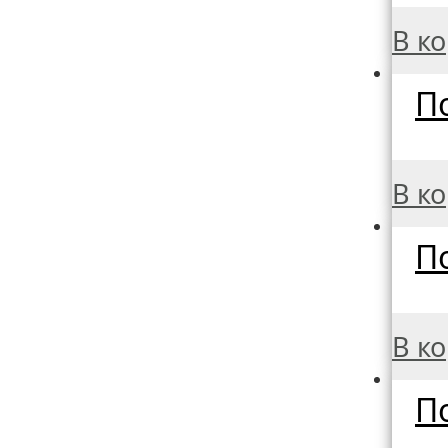
В к
По
В к
По
В к
По