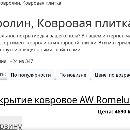
овролин, Ковровая плитка
олин, Ковровая плитк
альное покрытие для вашего пола? В нашем интернет-м
ссортимент
ковролина и ковровой плитки
. Эти материа
 звукоизоляционными свойствами.
е 1–24 из 347
ть:
По популярности
По новизне
Цене: по возр
крытие ковровое AW Romelus 
Цена:
4690
орзину