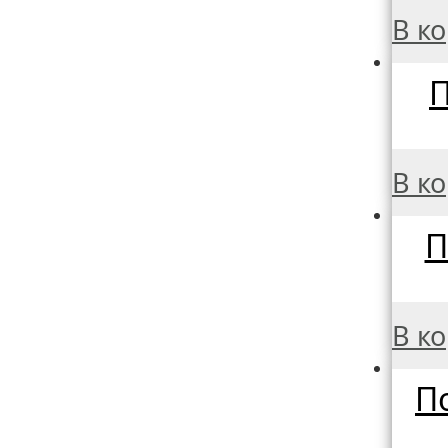
В к
П
В к
П
В к
По