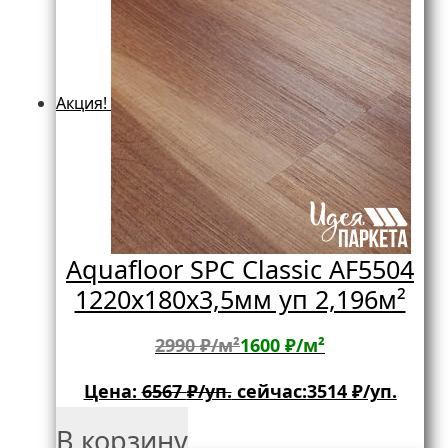
Акция!
Aquafloor SPC Classic AF5504
1220х180х3,5мм уп 2,196м²
2990 ₽/м²
1600 ₽/м²
Цена:
6567
₽/уп.
сейчас:
3514
₽/уп.
В корзину