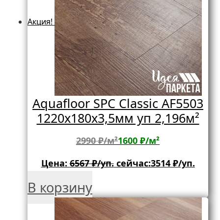
Акция!
Aquafloor SPC Classic AF5503
1220х180х3,5мм уп 2,196м²
2990 ₽/м²
1600 ₽/м²
Цена:
6567
₽/уп.
сейчас:
3514
₽/уп.
В корзину