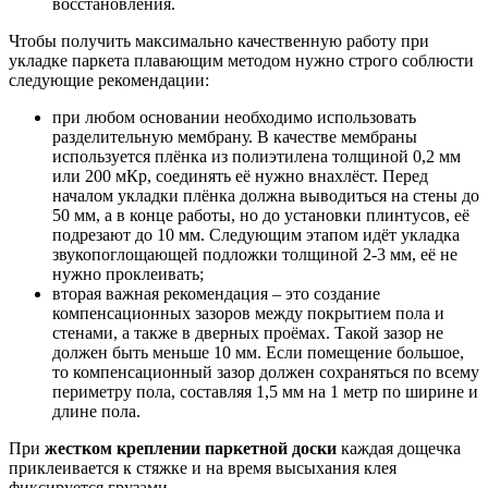
восстановления.
Чтобы получить максимально качественную работу при
укладке паркета плавающим методом нужно строго соблюсти
следующие рекомендации:
при любом основании необходимо использовать
разделительную мембрану. В качестве мембраны
используется плёнка из полиэтилена толщиной 0,2 мм
или 200 мКр, соединять её нужно внахлёст. Перед
началом укладки плёнка должна выводиться на стены до
50 мм, а в конце работы, но до установки плинтусов, её
подрезают до 10 мм. Следующим этапом идёт укладка
звукопоглощающей подложки толщиной 2-3 мм, её не
нужно проклеивать;
вторая важная рекомендация – это создание
компенсационных зазоров между покрытием пола и
стенами, а также в дверных проёмах. Такой зазор не
должен быть меньше 10 мм. Если помещение большое,
то компенсационный зазор должен сохраняться по всему
периметру пола, составляя 1,5 мм на 1 метр по ширине и
длине пола.
При
жестком креплении паркетной доски
каждая дощечка
приклеивается к стяжке и на время высыхания клея
фиксируется грузами.