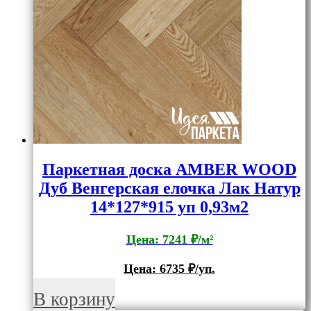
Паркетная доска AMBER WOOD
Дуб Венгерская елочка Лак Натур
14*127*915 уп 0,93м2
Цена: 7241 ₽/м²
Цена:
6735
₽/уп.
В корзину