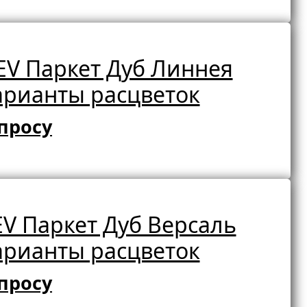
V Паркет Дуб Линнея
арианты расцветок
просу
V Паркет Дуб Версаль
арианты расцветок
просу