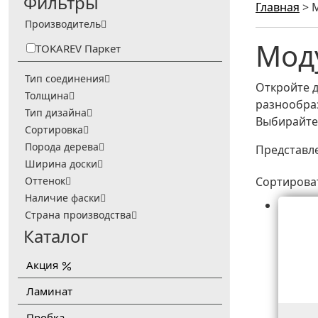
Фильтры
Главная
>
Производитель
Мод
TOKAREV Паркет
Тип соединения
Откройте д
Толщина
разнообраз
Тип дизайна
Выбирайте 
Сортировка
Порода дерева
Представле
Ширина доски
Оттенок
Сортирова
Наличие фаски
Страна производства
Каталог
Акция
Ламинат
Пробка