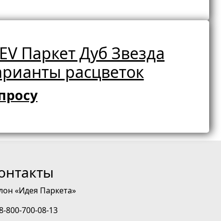
V Паркет Дуб Звезда
арианты расцветок
просу
онтакты
лон «Идея Паркета»
8-800-700-08-13